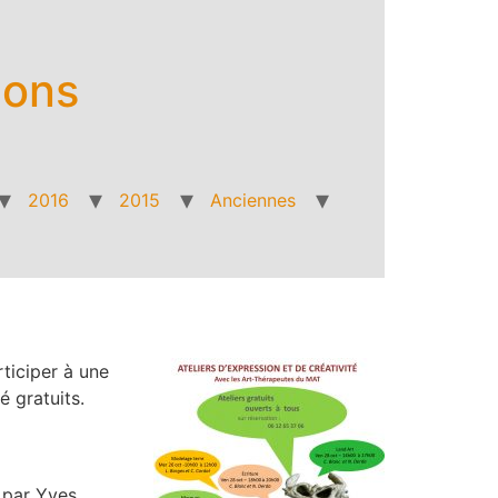
ions
2016
2015
Anciennes
ticiper à une
é gratuits.
 par Yves