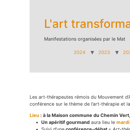
Aller
au
contenu
L'art transform
Manifestations organisées par le Mat
2024
2023
20
Les art-thérapeutes rémois du Mouvement d’Art
conférence sur le thème de l’art-thérapie et la
Lieu
: à la Maison commune du Chemin Vert
Un apéritif gourmand
aura lieu le
mardi
Suivi d’une
conférence-débat
«
Art-thé