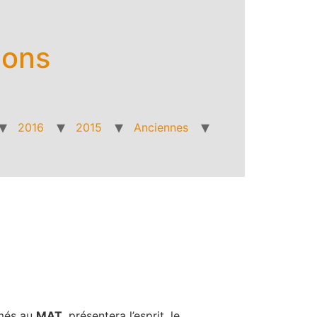
ions
2016
2015
Anciennes
més au
MAT
, présentera l’esprit, le