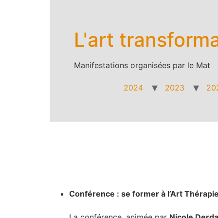
Aller
au
contenu
L'art transform
Manifestations organisées par le Mat
2024
2023
20
Conférence : se former à l’Art Thérapi
La conférence, animée par
Nicole Derd