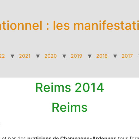
ationnel : les manifestat
22
2021
2020
2019
2018
2017
Reims 2014
Reims
e
a
et par des
praticiens de Champagne-Ardennes
tous for